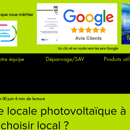
x que vous méritez
I
Un clic et en route vers les avis Google
tre équipe
Dépannage/SAV
Produits util
e
30 juin
4 min de lecture
e locale photovoltaïque à
choisir local ?