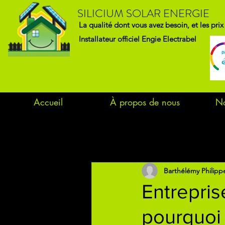
SILICIUM SOLAR ENERGIE
La qualité dont vous avez besoin, et les pri
Installateur officiel Engie Electrabel
Accueil
À propos de nous
No
Tous les posts
Barthélémy Philipp
Entrepris
pourquoi 