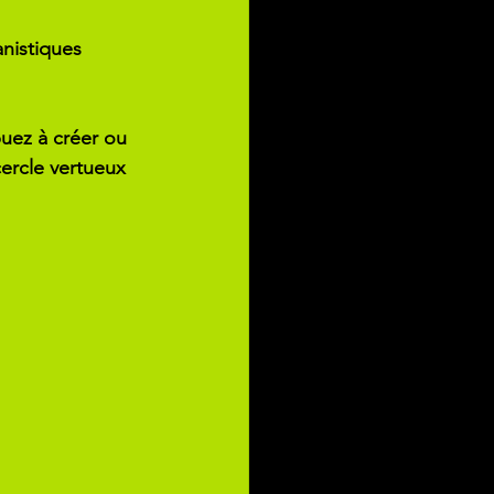
anistiques 
buez à créer ou 
ercle vertueux 