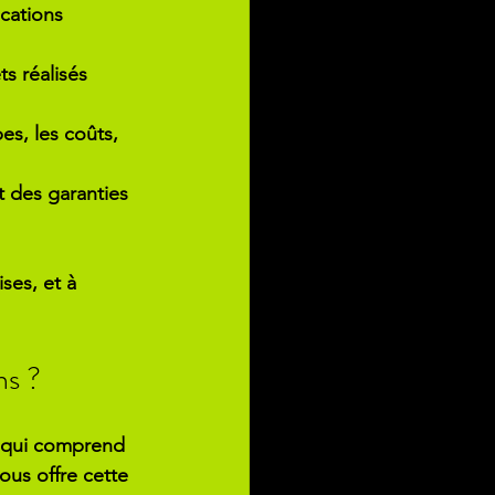
ications 
s réalisés 
es, les coûts, 
t des garanties 
ses, et à 
ns ?
re qui comprend 
vous offre cette 