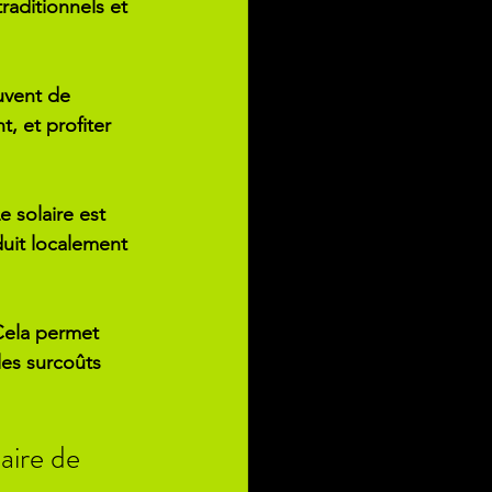
aditionnels et 
uvent de 
, et profiter 
e solaire est 
uit localement 
 Cela permet 
les surcoûts 
ire de 