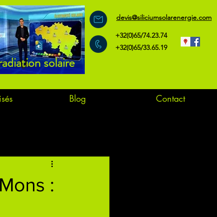
devis@siliciumsolarenergie.com
+32(0)65/74.23.74
+32(0)65/33.65.19
radiation solaire
isés
Blog
Contact
 Mons :