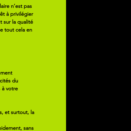
aire n’est pas 
t à privilégier 
 sur la qualité 
e tout cela en 
ement 
cités du 
 à votre 
, et surtout, la 
apidement, sans 