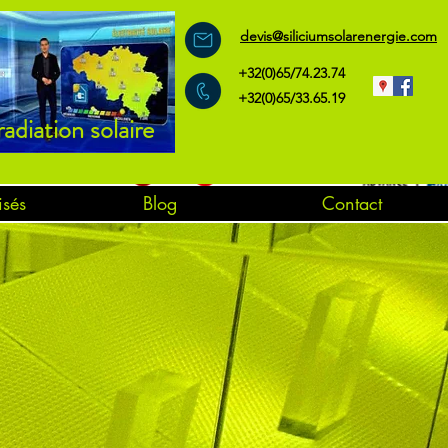
devis@siliciumsolarenergie.com
+32(0)65/74.23.74
+32(0)65/33.65.19
radiation solaire
isés
Blog
Contact