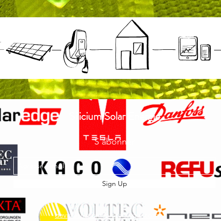
Silicium Solar Energie
S'abonner
Sign Up
devis@siliciumsolarenergie.com